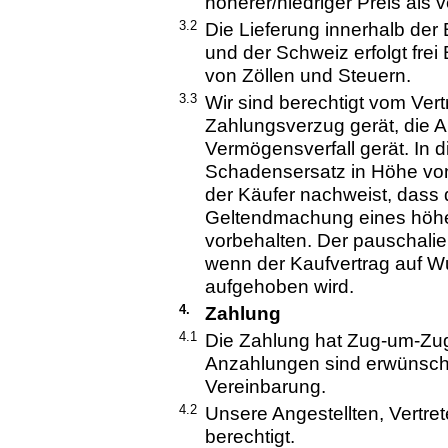
höherer/niedriger Preis als v
3.2
Die Lieferung innerhalb der
und der Schweiz erfolgt fr
von Zöllen und Steuern.
3.3
Wir sind berechtigt vom Ver
Zahlungsverzug gerät, die 
Vermögensverfall gerät. In d
Schadensersatz in Höhe von
der Käufer nachweist, dass d
Geltendmachung eines höhe
vorbehalten. Der pauschalie
wenn der Kaufvertrag auf W
aufgehoben wird.
4.
Zahlung
4.1
Die Zahlung hat Zug-um-Zug
Anzahlungen sind erwünscht
Vereinbarung.
4.2
Unsere Angestellten, Vertr
berechtigt.