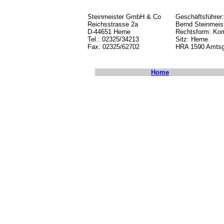
Steinmeister GmbH & Co
Geschäftsführer
Reichsstrasse 2a
Bernd Steinmeis
D-44651 Herne
Rechtsform: Kom
Tel.: 02325/34213
Sitz: Herne
Fax: 02325/62702
HRA 1590 Amtsg
Home