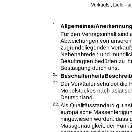
Verkaufs-, Liefer-
1.
Allgemeines/Anerkennung
Für den Vertragsinhalt sin
Abweichungen von unserem
zugrundeliegenden Verkaufs
Nebenabreden und mündlich
Beauftragten bedürfen zu ihr
Bestätigung durch uns.
2..
BeschaffenheitsBeschrei
2.1.
Der Verkäufer schuldet die 
Möbelstückes nach asiatisc
Deutschland.
2.2.
Als Qualitätsstandard gilt 
europäische Massenfertigung
hingewiesen worden, dass d
Massgenauigkeit, der Funkt